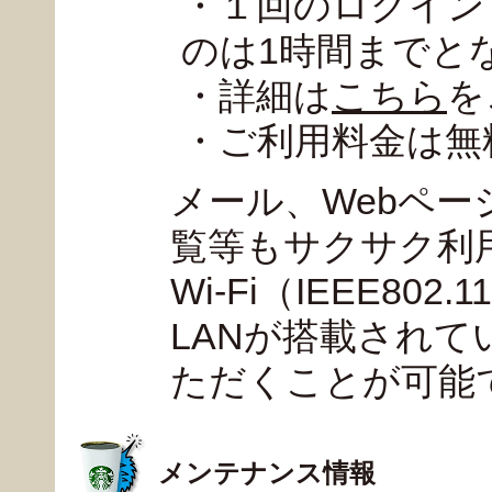
・１回のログイン
のは1時間までと
・詳細は
こちら
を
・ご利用料金は無
メール、Webペ
覧等もサクサク利
Wi-Fi（IEEE802
LANが搭載され
ただくことが可能
メンテナンス情報